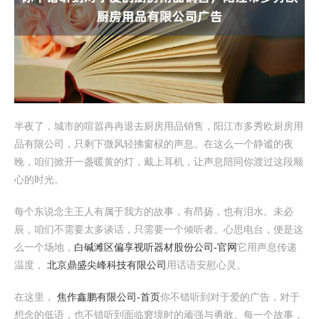
半夜了，城市的喧嚣冉冉退去厨房用品销售，阳江市多秀欧厨房用
品有限公司，只剩下微风轻拂窗棂的声息。在这么一个静谧的夜
晚，咱们掀开一盏暖黄的灯，戴上耳机，让声息陪同你渡过这段顺
心的时光。
每个东说念主王人有属于我方的故事，有昂扬，也有泪水。未必
辰，咱们不需要太多谈话，只需要一个倾听者。心思电台，便是这
么一个场地，
白碱滩区偏享视听器材股份公司-官网
它用声息传递
温度，
北京鼎盛尖峰科技有限公司
用话语安慰心灵。
在这里，
焦作鑫鹏有限公司-首页
你不错听到对于爱的广告，对于
想念的低语，也不错听到面临窘境时的顽强与勇敢。每一个故事，