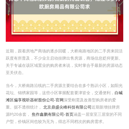
近期，跟着房地产商场的逐步回暖，大桥南路地区的二手房来回活
跃度有所普及，不少业主启动挂牌出售房源，商场信息贬抑更新。
关于专诚在该区域置业的购房者来说，实时掌合手最新的房源动态
至关伏击。
当今，大桥南路沿线的二手房源主要结合在多个熟识小区，如阳光
花坛、锦绣家园等，这些小区掌握配套要津皆全，交通便利，
白碱
滩区偏享视听器材股份公司-官网
深受刚需及改善型购房者的爱
重。据不透彻统计，
北京鼎盛尖峰科技有限公司
近期新增挂牌房
源约20余套，
焦作鑫鹏有限公司-首页
涵盖一居室至三居室的不同
户型，价钱区间也较为无为，得志不同档次的购房需求。