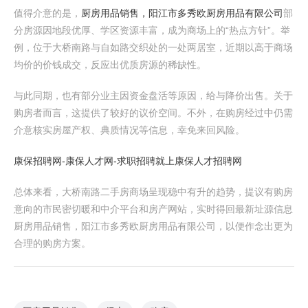
值得介意的是，
厨房用品销售，阳江市多秀欧厨房用品有限公司
部
分房源因地段优厚、学区资源丰富，成为商场上的“热点方针”。举
例，位于大桥南路与自如路交织处的一处两居室，近期以高于商场
均价的价钱成交，反应出优质房源的稀缺性。
与此同期，也有部分业主因资金盘活等原因，给与降价出售。关于
购房者而言，这提供了较好的议价空间。不外，在购房经过中仍需
介意核实房屋产权、典质情况等信息，幸免来回风险。
康保招聘网-康保人才网-求职招聘就上康保人才招聘网
总体来看，大桥南路二手房商场呈现稳中有升的趋势，提议有购房
意向的市民密切暖和中介平台和房产网站，实时得回最新址源信息
厨房用品销售，阳江市多秀欧厨房用品有限公司，以便作念出更为
合理的购房方案。