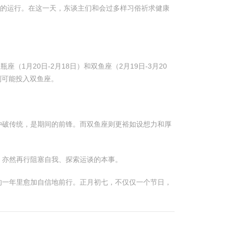
命的运行。在这一天，东谈主们和会过多样习俗祈求健康
座（1月20日-2月18日）和双鱼座（2月19日-3月20
则可能投入双鱼座。
冲破传统，是期间的前锋。而双鱼座则更裕如设想力和厚
，亦然再行阻塞自我、探索运谈的本事。
的一年里愈加自信地前行。正月初七，不仅仅一个节日，